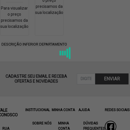
o preço
precisamos da
Para visualizar
sua localização
o preço
precisamos da
sua localização
DESCRIÇÃO INFERIOR DEPARTAMENTO
CADASTRE SEU EMAIL E RECEBA
ENVIAR
OFERTAS E NOVIDADES
FALE
INSTITUCIONAL
MINHA CONTA
AJUDA
REDES SOCIAIS
CONOSCO
SOBRE NÓS
MINHA
DÚVIDAS
RUA
CONTA
FREQUENTES