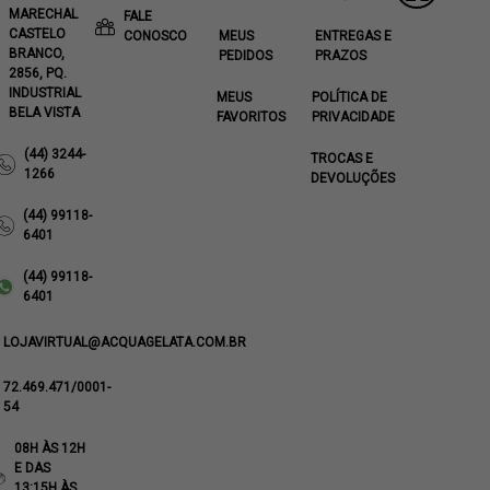
MARECHAL
FALE
CASTELO
CONOSCO
MEUS
ENTREGAS E
BRANCO,
PEDIDOS
PRAZOS
2856, PQ.
INDUSTRIAL
MEUS
POLÍTICA DE
BELA VISTA
FAVORITOS
PRIVACIDADE
(44) 3244-
TROCAS E
1266
DEVOLUÇÕES
(44) 99118-
6401
(44) 99118-
6401
LOJAVIRTUAL@ACQUAGELATA.COM.BR
72.469.471/0001-
54
08H ÀS 12H
E DAS
13:15H ÀS