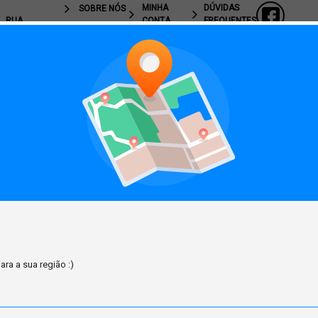
MINHA
DÚVIDAS
SOBRE NÓS
RUA
CONTA
FREQUENTES
MARECHAL
FALE
CASTELO
MEUS
ENTREGAS E
CONOSCO
BRANCO,
PEDIDOS
PRAZOS
2856, PQ.
INDUSTRIAL
MEUS
POLÍTICA DE
BELA VISTA
FAVORITOS
PRIVACIDADE
(44) 3244-
TROCAS E
1266
DEVOLUÇÕES
(44) 99118-
6401
(44) 99118-
6401
LOJAVIRTUAL@ACQUAGELATA.COM.BR
ra a sua região :)
72.469.471/0001-
54
08H ÀS 12H