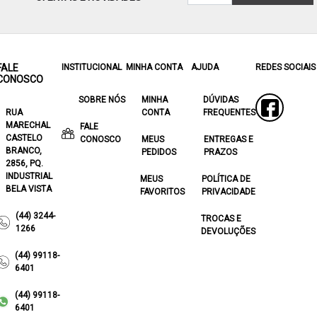
FALE
INSTITUCIONAL
MINHA CONTA
AJUDA
REDES SOCIAIS
CONOSCO
SOBRE NÓS
MINHA
DÚVIDAS
RUA
CONTA
FREQUENTES
MARECHAL
FALE
CASTELO
CONOSCO
MEUS
ENTREGAS E
BRANCO,
PEDIDOS
PRAZOS
2856, PQ.
INDUSTRIAL
MEUS
POLÍTICA DE
BELA VISTA
FAVORITOS
PRIVACIDADE
(44) 3244-
TROCAS E
1266
DEVOLUÇÕES
(44) 99118-
6401
(44) 99118-
6401