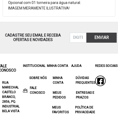
Opcional com 01 torneira para água natural.
IMAGEM MERAMENTE ILUSTRATIVA!
CADASTRE SEU EMAIL E RECEBA
ENVIAR
OFERTAS E NOVIDADES
FALE
INSTITUCIONAL
MINHA CONTA
AJUDA
REDES SOCIAIS
CONOSCO
SOBRE NÓS
MINHA
DÚVIDAS
RUA
CONTA
FREQUENTES
MARECHAL
FALE
CASTELO
CONOSCO
MEUS
ENTREGAS E
BRANCO,
PEDIDOS
PRAZOS
2856, PQ.
INDUSTRIAL
MEUS
POLÍTICA DE
BELA VISTA
FAVORITOS
PRIVACIDADE