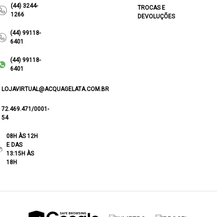
(44) 3244-
TROCAS E
1266
DEVOLUÇÕES
(44) 99118-
6401
(44) 99118-
6401
LOJAVIRTUAL@ACQUAGELATA.COM.BR
72.469.471/0001-
54
08H ÀS 12H
E DAS
13:15H ÀS
18H